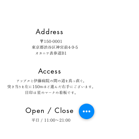
Address
〒150-0001
東京都渋谷区神宮前4-9-5
オカニワ表参道B1
Access
アップルと伊藤病院の間の道を真っ直ぐ。
突き当りを左に150ｍほど進んだ右手にございます。
目印は星のマークの看板です。
Open / Close
平日 / 11:00〜21:00
土、日、祝 / 10:00〜20:00
時間外でもご対応致します
定休日 / 無 ※要ご予約