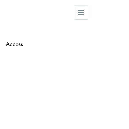
Cupola
Omotesando
B1F, OKANI
WA Omotesando Bldg.
4-9-5, Jingumae Shibuya-ku
Tokyo 150-0001 JAPAN​
03-5414-2207
TEL
Access