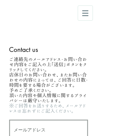
Cupola
Omotesando
B1F, OKANI
WA Omotesando Bldg.
4-9-5, Jingumae Shibuya-ku
Tokyo 150-0001 JAPAN​
03-5414-2207
TEL
Contact us
ご連絡先のメールアドレス・お問い合わ
せ内容をご記入の上｢送信｣ボタンをク
リックしてください。
店休日のお問い合わせ、またお問い合
わせの内容によっては、ご回答に日数・
時間を要する場合がございます。
予めご了承ください。
頂いた内容や個人情報に関するプライ
バシーは厳守いたします。
※ご回答をお送りするため、メールアド
レスは忘れずにご記入ください。