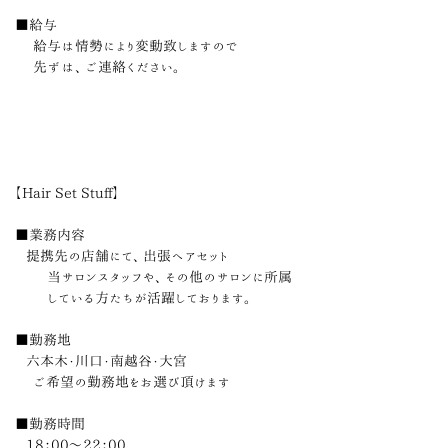
■給与
給与は情勢により変動致しますので
​ 先ずは、ご連絡ください。
【Hair Set Stuff】
■業務内容
提携先の店舗にて、出張ヘアセット
当サロンスタッフや、その他のサロンに所属
している方たちが活躍しております。
■勤務地
六本木・川口・南越谷・大宮
ご希望の勤務地をお選び頂けます
■勤務時間
18：00〜22：00