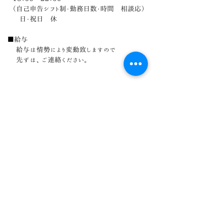
（自己申告シフト制・勤務日数・時間 相談応）
日・祝日 休
■給与
給与は情勢により変動致しますので
​ 先ずは、ご連絡ください。
Procedure
応募方法
詳細は担当南川までご連絡ください。
連絡先：03-5414-2207