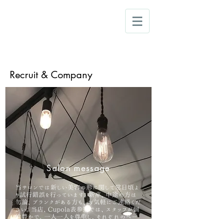
Cupola
Omotesando
B1F, OKANI
WA Omotesando Bldg.
4-9-5, Jingumae Shibuya-ku
Tokyo 150-0001 JAPAN​
03-5414-2207
TEL
Recruit & Company
Salon message
当サロンでは新しい美容の形に関して常日頃よ
り試行錯誤を行っています。新卒、中途の方は
勿論、ブランクがある方も、お気軽にご連絡くだ
さい。当店、Cupola表参道では、スタッフが個
性豊かで、一人一人を尊重し、それぞれのペー